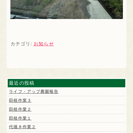
カテゴリ:
お知らせ
最近の投稿
ライフ・アップ農園報告
田植作業３
田植作業２
田植作業１
代掻き作業２