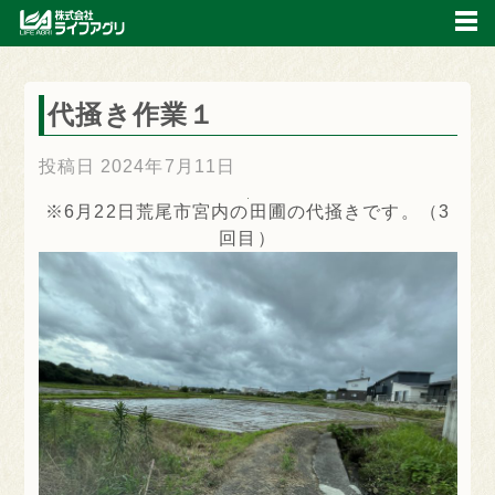
代掻き作業１
投稿日
2024年7月11日
※6月22日荒尾市宮内の田圃の代掻きです。（3
回目）